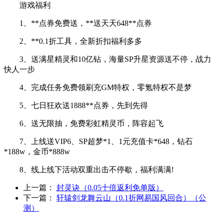
游戏福利
1、**点券免费送，**送天天648**点券
2、**0.1折工具，全新折扣福利多多
3、送满星精灵和10亿钻，海量SP升星资源送不停，战力
快人一步
4、完成任务免费领刷充GM特权，零氪特权不是梦
5、七日狂欢送1888**点券，先到先得
6、送无限抽，免费彩虹精灵币，阵容起飞
7、上线送VIP6、SP超梦*1、1元充值卡*648，钻石
*188w，金币*888w
8、线上线下活动双重出击不停歇，福利满满!
上一篇：
封灵诀（0.05十倍返利免单版）
下一篇：
轩辕剑龙舞云山（0.1折网易国风回合）（公
测）