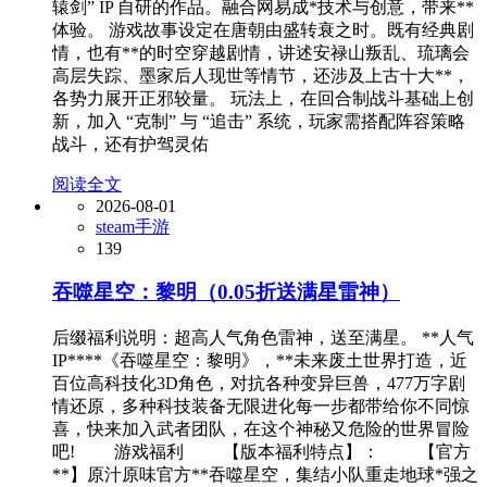
辕剑” IP 自研的作品。融合网易成*技术与创意，带来**
体验。 游戏故事设定在唐朝由盛转衰之时。既有经典剧
情，也有**的时空穿越剧情，讲述安禄山叛乱、琉璃会
高层失踪、墨家后人现世等情节，还涉及上古十大**，
各势力展开正邪较量。 玩法上，在回合制战斗基础上创
新，加入 “克制” 与 “追击” 系统，玩家需搭配阵容策略
战斗，还有护驾灵佑
阅读全文
2026-08-01
steam手游
139
吞噬星空：黎明（0.05折送满星雷神）
后缀福利说明：超高人气角色雷神，送至满星。 **人气
IP****《吞噬星空：黎明》，**未来废土世界打造，近
百位高科技化3D角色，对抗各种变异巨兽，477万字剧
情还原，多种科技装备无限进化每一步都带给你不同惊
喜，快来加入武者团队，在这个神秘又危险的世界冒险
吧! 游戏福利 【版本福利特点】： 【官方
**】原汁原味官方**吞噬星空，集结小队重走地球*强之