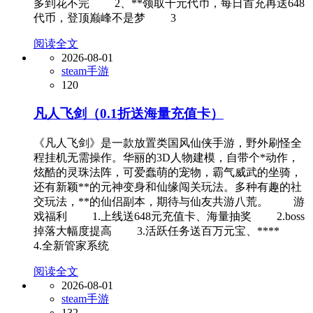
多到花不完 2、**领取千元代币，每日首充再送648
代币，登顶巅峰不是梦 3
阅读全文
2026-08-01
steam手游
120
凡人飞剑（0.1折送海量充值卡）
《凡人飞剑》是一款放置类国风仙侠手游，野外刷怪全
程挂机无需操作。华丽的3D人物建模，自带个*动作，
炫酷的灵珠法阵，可爱蠢萌的宠物，霸气威武的坐骑，
还有新颖**的元神变身和仙缘闯关玩法。多种有趣的社
交玩法，**的仙侣副本，期待与仙友共游八荒。 游
戏福利 1.上线送648元充值卡、海量抽奖 2.boss
掉落大幅度提高 3.活跃任务送百万元宝、****
4.全新管家系统
阅读全文
2026-08-01
steam手游
132