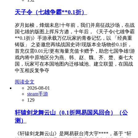
天子令（七雄争霸**0.1折）
岁月如梭，烽烟未息!十年前，我们并肩征战沙场，在战
国七雄的版图上挥斥方遒，十年后，《天子令(七雄争霸
**0.1折)》手游承载万亿玩家的青春记忆，以 「经典重
铸版」 之姿邀您再续战国史诗!现版本全场物价0.1折，
首充仅需0.01元!更有海量充值卡赠予，助您七国争雄!游
戏内将中原地区分为燕、韩、赵、魏、齐、楚、秦七大
国，玩家可在本国地图内迁移城池、建立联盟，在国战
中互相反复争夺
阅读全文
2026-08-01
steam手游
129
轩辕剑龙舞云山（0.1折网易国风回合）（公
测）
《轩辕剑龙舞云山》是网易获台湾大宇****，基于 “轩